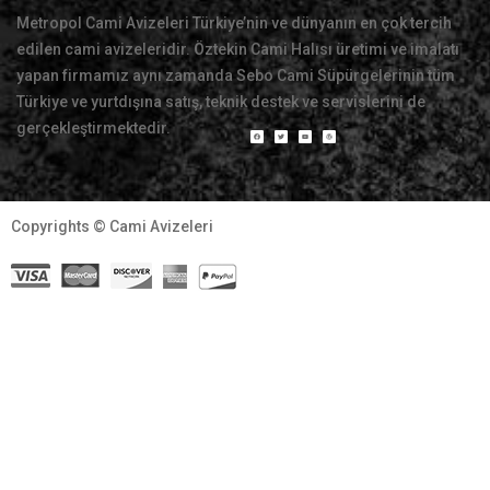
Metropol Cami Avizeleri Türkiye’nin ve dünyanın en çok tercih
edilen cami avizeleridir. Öztekin Cami Halısı üretimi ve imalatı
yapan firmamız aynı zamanda Sebo Cami Süpürgelerinin tüm
Türkiye ve yurtdışına satış, teknik destek ve servislerini de
gerçekleştirmektedir.
Copyrights © Cami Avizeleri